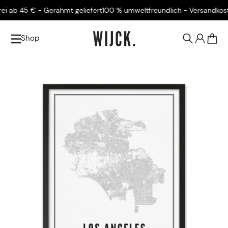
ab 45 € - Gerahmt geliefert
100 % umweltfreundlich - Versandkostenf
Shop
0