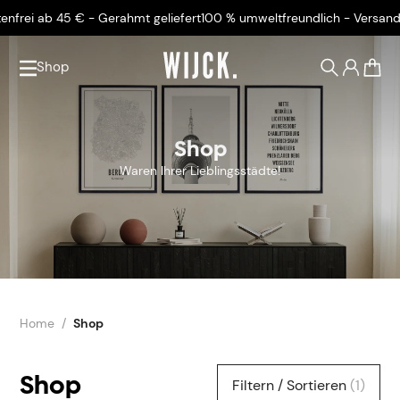
rei ab 45 € - Gerahmt geliefert
100 % umweltfreundlich - Versandkos
Shop
0
Shop
Waren Ihrer Lieblingsstädte!
Home
Shop
Shop
Filtern / Sortieren
(1)