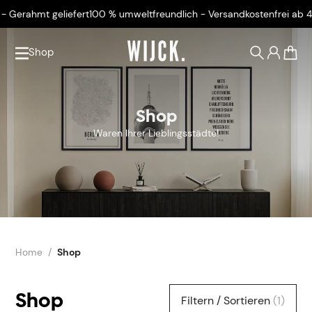
 geliefert
100 % umweltfreundlich - Versandkostenfrei ab 45 € - Ger
Shop
0
Shop
Waren Ihrer Lieblingsstädte!
Home
Shop
Shop
Filtern / Sortieren
(1)