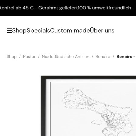
i ab 45 € - Gerahmt geliefert
100 % umweltfreundlich - Versa
Shop
Specials
Custom made
Über uns
Shop
Poster
Niederländische Antillen
Bonaire
Bonaire -