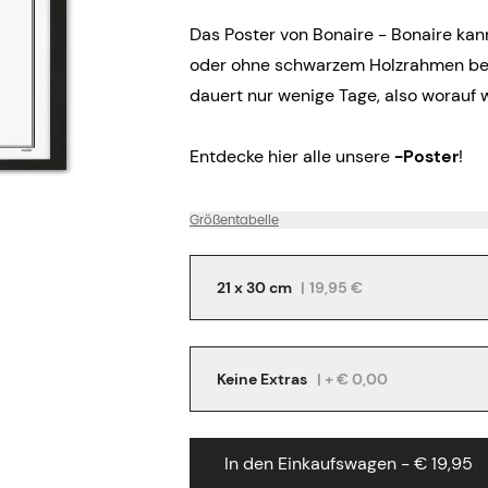
Das Poster von Bonaire - Bonaire kan
oder ohne schwarzem Holzrahmen best
dauert nur wenige Tage, also worauf 
Entdecke hier alle unsere
-Poster
!
Größentabelle
21 x 30 cm
|
19,95 €
Keine Extras
| + € 0,00
In den Einkaufswagen - € 19,95