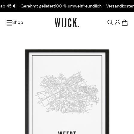
45 € - Gerahmt geliefert
100 % umweltfreundlich - Versandkostenfrei
Shop
0