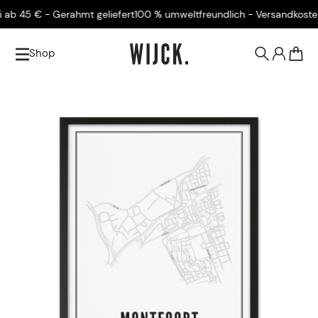
 45 € - Gerahmt geliefert
100 % umweltfreundlich - Versandkostenfre
Shop
0