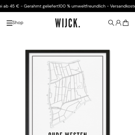
b 45 € - Gerahmt geliefert
100 % umweltfreundlich - Versandkostenfr
Shop
0