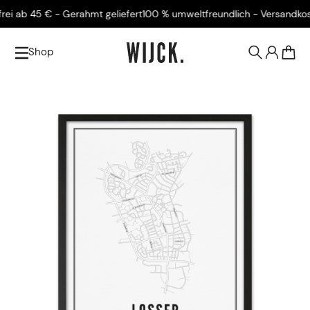
 ab 45 € - Gerahmt geliefert
100 % umweltfreundlich - Versandkostenf
Shop
0