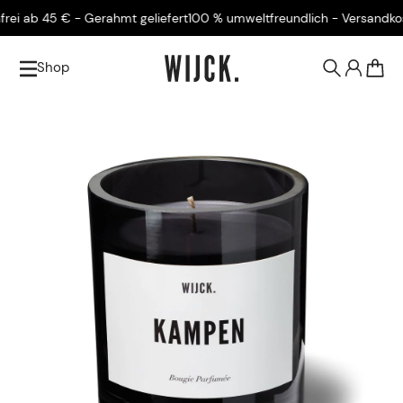
ab 45 € - Gerahmt geliefert
100 % umweltfreundlich - Versandkostenf
Shop
0