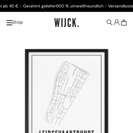
b 45 € - Gerahmt geliefert
100 % umweltfreundlich - Versandkostenfre
Shop
0