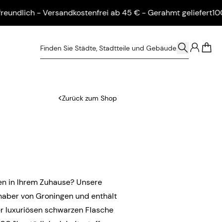
ich - Versandkostenfrei ab 45 € - Gerahmt geliefert
100 % um
0
Zurück zum Shop
gen in Ihrem Zuhause? Unsere
bhaber von Groningen und enthält
ner luxuriösen schwarzen Flasche