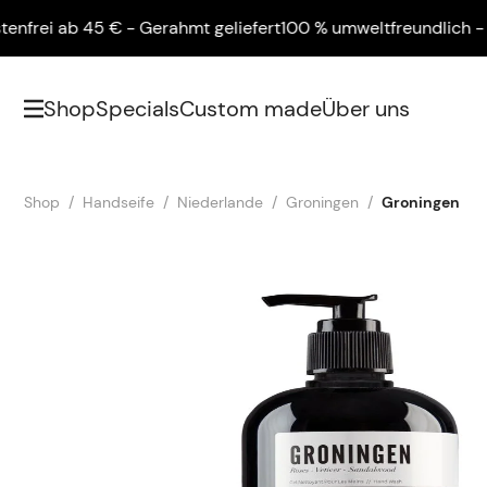
i ab 45 € - Gerahmt geliefert
100 % umweltfreundlich - Versa
Shop
Specials
Custom made
Über uns
Shop
Handseife
Niederlande
Groningen
Groningen