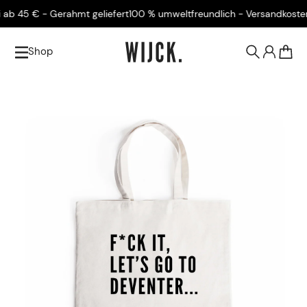
45 € - Gerahmt geliefert
100 % umweltfreundlich - Versandkostenfrei
Shop
0