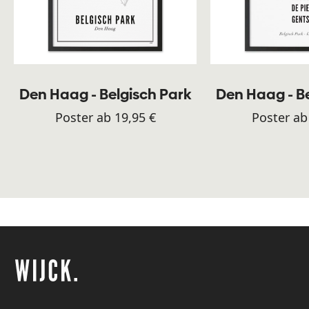
Den Haag - Belgisch Park
Den Haag - B
Poster ab 19,95 €
Poster ab