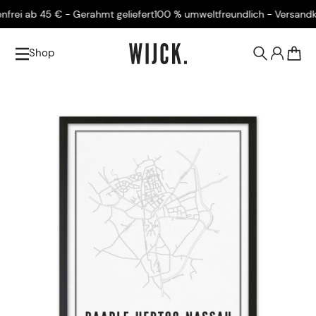
ei ab 45 € - Gerahmt geliefert
100 % umweltfreundlich - Versandkost
Shop
0