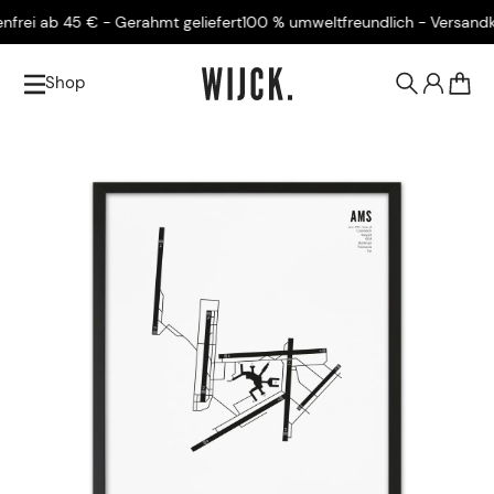
ei ab 45 € - Gerahmt geliefert
100 % umweltfreundlich - Versandkoste
Shop
0