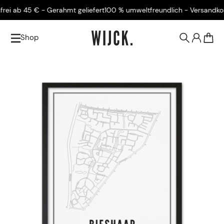
 ab 45 € - Gerahmt geliefert
100 % umweltfreundlich - Versandkosten
Shop
0