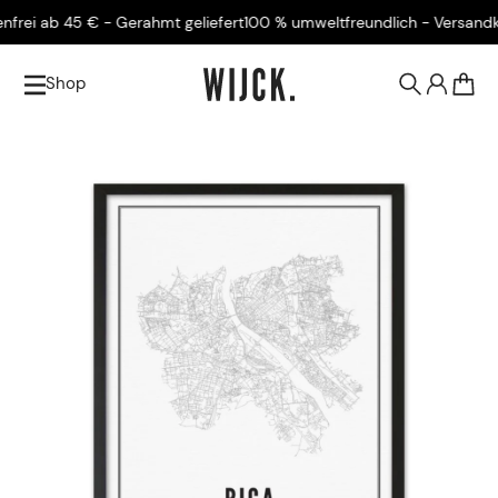
ei ab 45 € - Gerahmt geliefert
100 % umweltfreundlich - Versandkost
Shop
0