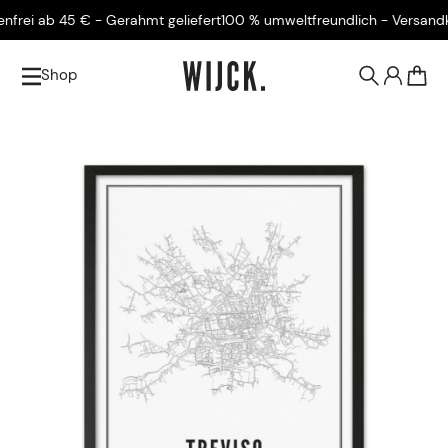
ei ab 45 € - Gerahmt geliefert
100 % umweltfreundlich - Versandkost
Shop
0