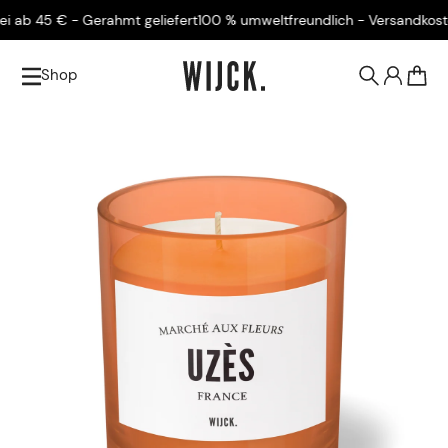
 45 € - Gerahmt geliefert
100 % umweltfreundlich - Versandkostenfre
Shop
0