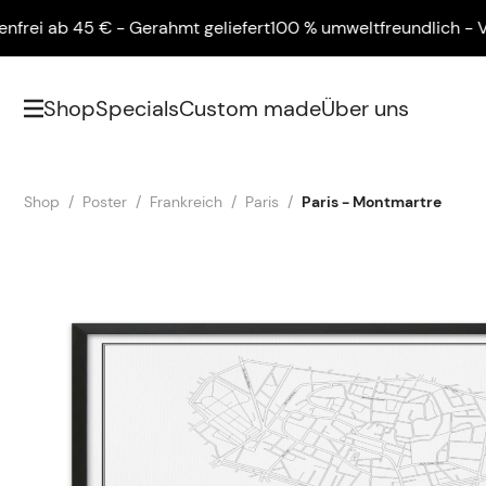
ab 45 € - Gerahmt geliefert
100 % umweltfreundlich - Versand
Shop
Specials
Custom made
Über uns
Shop
Poster
Frankreich
Paris
Paris - Montmartre