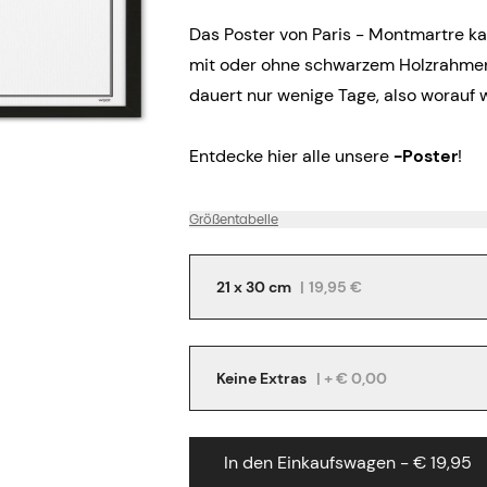
Das Poster von Paris - Montmartre k
mit oder ohne schwarzem Holzrahmen 
dauert nur wenige Tage, also worauf 
Entdecke hier alle unsere
-Poster
!
Größentabelle
21 x 30 cm
|
19,95 €
Keine Extras
| + € 0,00
In den Einkaufswagen - € 19,95