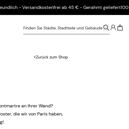
ch - Versandkostenfrei ab 45 € - Gerahmt geliefert
100 % umw
0
Zurück zum Shop
Montmartre an Ihrer Wand?
ster, die wir von Paris haben,
ng!