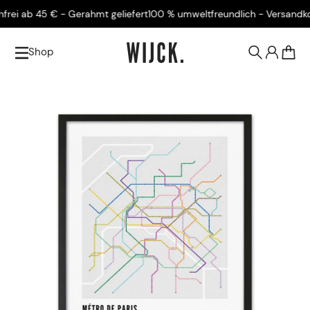
i ab 45 € - Gerahmt geliefert
100 % umweltfreundlich - Versandkoste
Shop
0