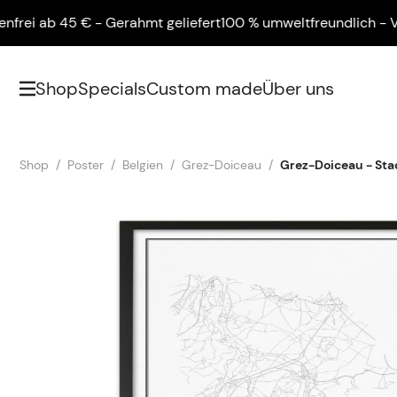
 ab 45 € - Gerahmt geliefert
100 % umweltfreundlich - Versan
Shop
Specials
Custom made
Über uns
Shop
Poster
Belgien
Grez-Doiceau
Grez-Doiceau - Sta