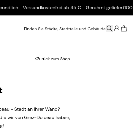
ch - Versandkostenfrei ab 45 € - Gerahmt geliefert
100 % umw
0
Zurück zum Shop
t
iceau - Stadt an Ihrer Wand?
 die wir von Grez-Doiceau haben,
ng!