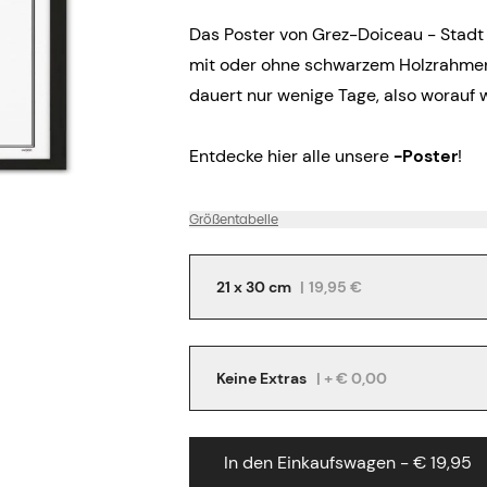
Das Poster von Grez-Doiceau - Stadt
mit oder ohne schwarzem Holzrahmen 
dauert nur wenige Tage, also worauf 
Entdecke hier alle unsere
-Poster
!
Größentabelle
21 x 30 cm
|
19,95 €
Keine Extras
| + € 0,00
In den Einkaufswagen - € 19,95