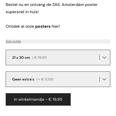
Bestel nu en ontvang de SAIL Amsterdam poster
supersnel in huis!
Ontdek al onze
posters
hier!
Size guide
21 x 30 cm
|
€ 19,95
Geen extra's
| + € 0,00
In winkelmandje - € 19,95