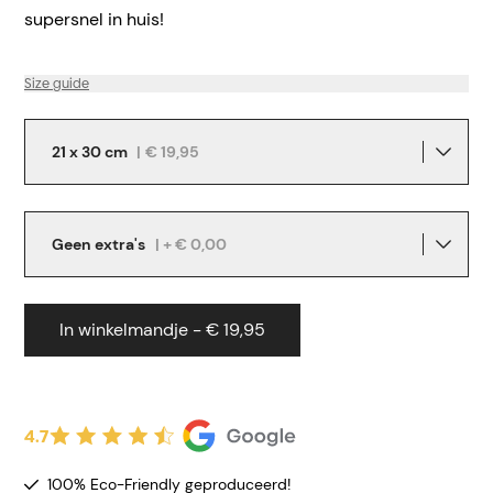
supersnel in huis!
Size guide
21 x 30 cm
|
€ 19,95
Geen extra's
| + € 0,00
In winkelmandje - € 19,95
4.7
100% Eco-Friendly geproduceerd!