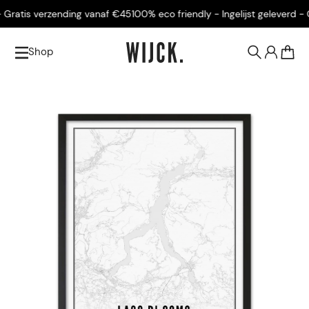
Gratis verzending vanaf €45
100% eco friendly - Ingelijst geleverd - Gr
Shop
0