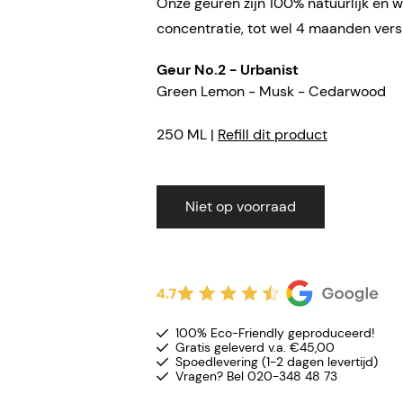
Onze geuren zijn 100% natuurlijk en w
concentratie, tot wel 4 maanden vers
Geur No.2 - Urbanist
Green Lemon - Musk - Cedarwood
250 ML |
Refill dit product
Niet op voorraad
4.7
100% Eco-Friendly geproduceerd!
Gratis geleverd v.a. €45,00
Spoedlevering (1-2 dagen levertijd)
Vragen? Bel 020-348 48 73