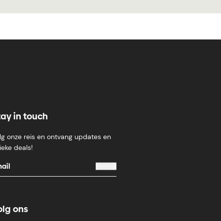
tay in touch
lg onze reis en ontvang updates en
ieke deals!
olg ons