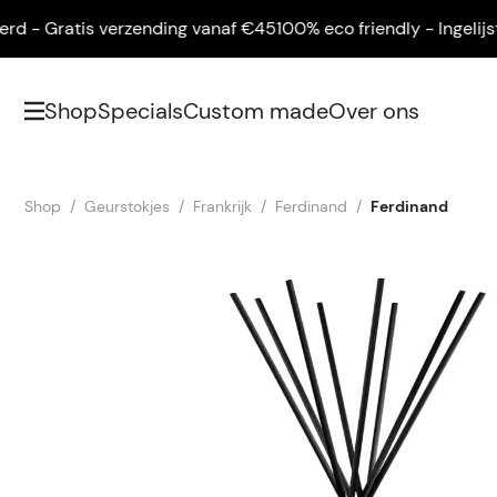
 - Gratis verzending vanaf €45
100% eco friendly - Ingelijst g
Shop
Specials
Custom made
Over ons
Shop
Geurstokjes
Frankrijk
Ferdinand
Ferdinand