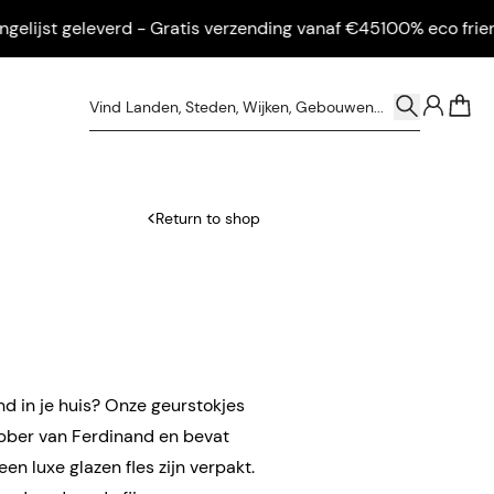
lijst geleverd - Gratis verzending vanaf €45
100% eco friendly 
0
Return to shop
nd in je huis? Onze geurstokjes
ebber van Ferdinand en bevat
een luxe glazen fles zijn verpakt.