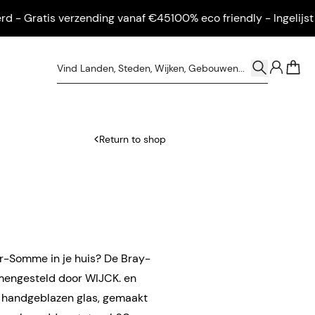
 Gratis verzending vanaf €45
100% eco friendly - Ingelijst gel
0
Return to shop
ur-Somme in je huis? De Bray-
mengesteld door WIJCK. en
In handgeblazen
glas, gemaakt