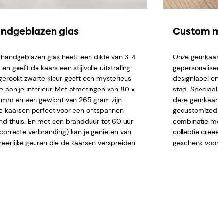
ndgeblazen glas
Custom m
 handgeblazen glas heeft een dikte van 3-4
Onze geurkaar
n geeft de kaars een stijlvolle uitstraling.
gepersonalise
gerookt zwarte kleur geeft een mysterieus
designlabel en
je aan je interieur. Met afmetingen van 80 x
stad. Speciaa
 mm en een gewicht van 265 gram zijn
deze geurkaar
e kaarsen perfect voor een ontspannen
gecustomized n
nd thuis. En met een brandduur tot 60 uur
combinatie me
j correcte verbranding) kan je genieten van
collectie creë
heerlijke geuren die de kaarsen verspreiden.
geschenk voor