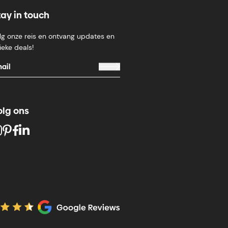
tay in touch
lg onze reis en ontvang updates en
ieke deals!
olg ons