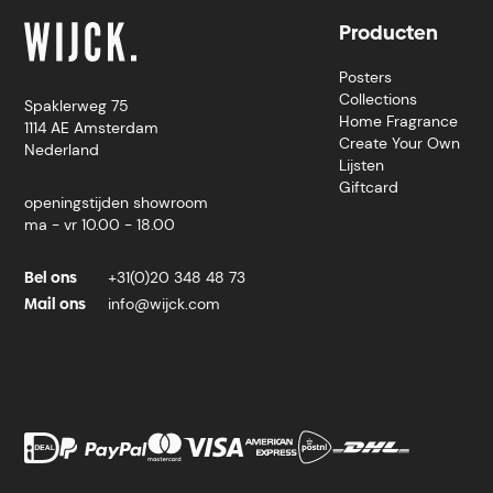
Producten
Posters
Collections
Spaklerweg 75
Home Fragrance
1114 AE Amsterdam
Create Your Own
Nederland
Lijsten
Giftcard
openingstijden showroom
ma - vr 10.00 - 18.00
Bel ons
+31(0)20 348 48 73
Mail ons
info@wijck.com