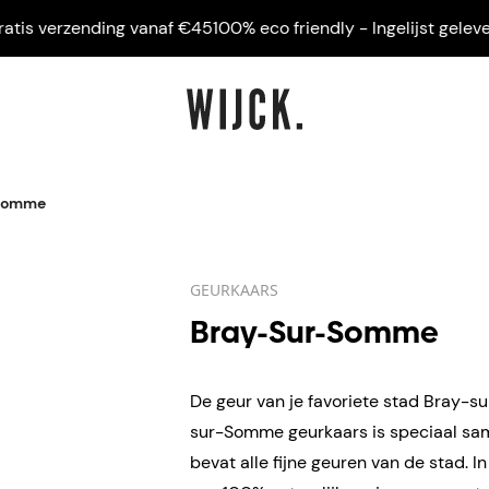
s verzending vanaf €45
100% eco friendly - Ingelijst geleverd -
Somme
GEURKAARS
Bray-Sur-Somme
De geur van je favoriete stad Bray-s
sur-Somme geurkaars is speciaal sa
bevat alle fijne geuren van de stad. 