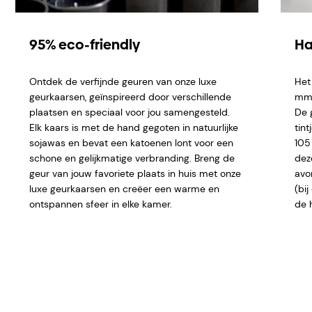
95% eco-friendly
Ha
Ontdek de verfijnde geuren van onze luxe
Het
geurkaarsen, geïnspireerd door verschillende
mm e
plaatsen en speciaal voor jou samengesteld.
De 
Elk kaars is met de hand gegoten in natuurlijke
tint
sojawas en bevat een katoenen lont voor een
105
schone en gelijkmatige verbranding. Breng de
dez
geur van jouw favoriete plaats in huis met onze
avo
luxe geurkaarsen en creëer een warme en
(bi
ontspannen sfeer in elke kamer.
de 