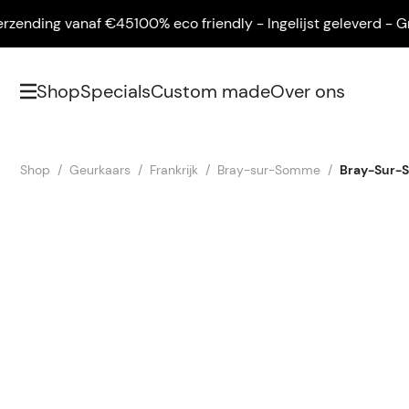
nding vanaf €45
100% eco friendly - Ingelijst geleverd - Grati
Shop
Specials
Custom made
Over ons
Shop
Geurkaars
Frankrijk
Bray-sur-Somme
Bray-Sur-